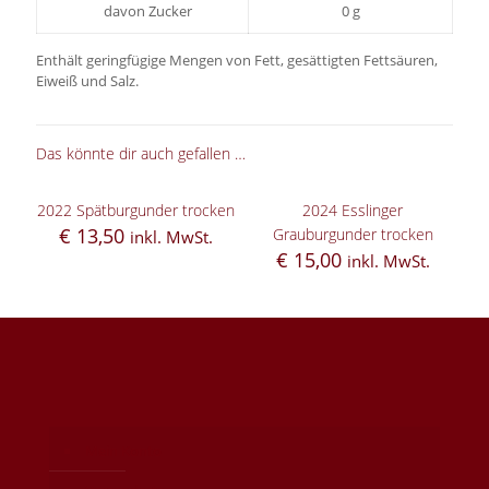
davon Zucker
0 g
Enthält geringfügige Mengen von Fett, gesättigten Fettsäuren,
Eiweiß und Salz.
Das könnte dir auch gefallen …
2022 Spätburgunder trocken
2024 Esslinger
€
13,50
Grauburgunder trocken
inkl. MwSt.
€
15,00
inkl. MwSt.
Mein Konto