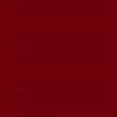
Versandarten
Zahlungsarten
Weingut
Impressum
Datenschutzerklärung
AGB
Widerrufsbelehrung
Kontakt