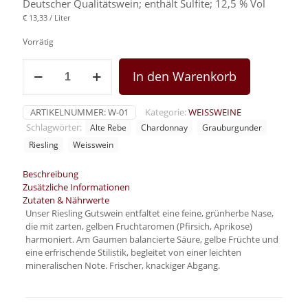
Deutscher Qualitätswein; enthält Sulfite; 12,5 % Vol
€ 13,33 / Liter
Vorrätig
2024
In den Warenkorb
Riesling
trocken
-
ARTIKELNUMMER:
W-01
Kategorie:
WEISSWEINE
Gutswein
Schlagwörter:
Alte Rebe
Chardonnay
Grauburgunder
Menge
Riesling
Weisswein
Beschreibung
Zusätzliche Informationen
Zutaten & Nährwerte
Unser Riesling Gutswein entfaltet eine feine, grünherbe Nase,
die mit zarten, gelben Fruchtaromen (Pfirsich, Aprikose)
harmoniert. Am Gaumen balancierte Säure, gelbe Früchte und
eine erfrischende Stilistik, begleitet von einer leichten
mineralischen Note. Frischer, knackiger Abgang.