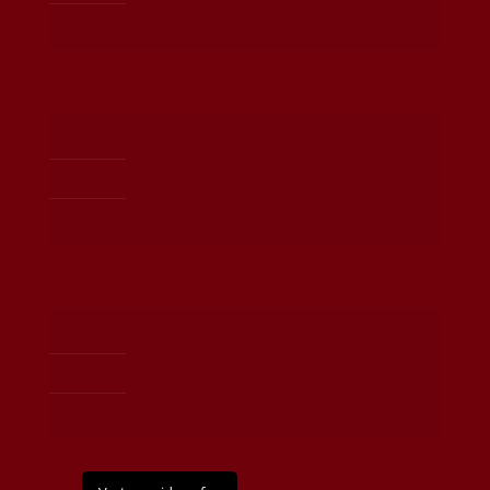
Zahlungsarten
Weingut
Impressum
Datenschutzerklärung
AGB
Widerrufsbelehrung
Kontakt